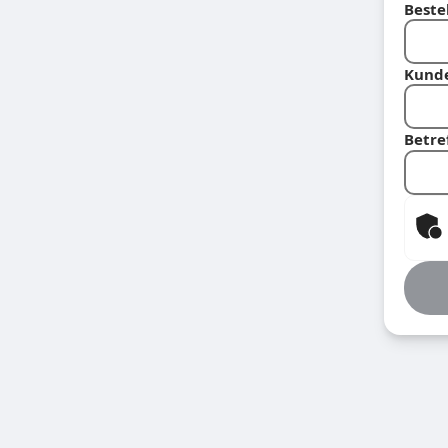
Beste
Kund
Betre