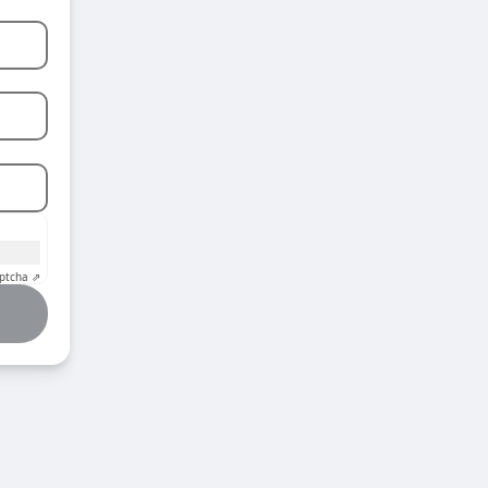
ptcha ⇗