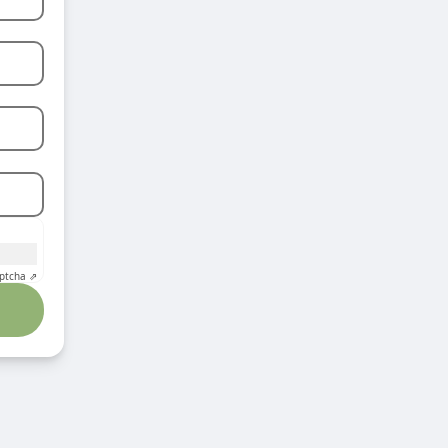
ptcha ⇗