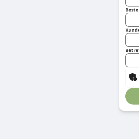
Beste
Kund
Betre