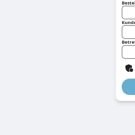
Beste
Kund
Betre