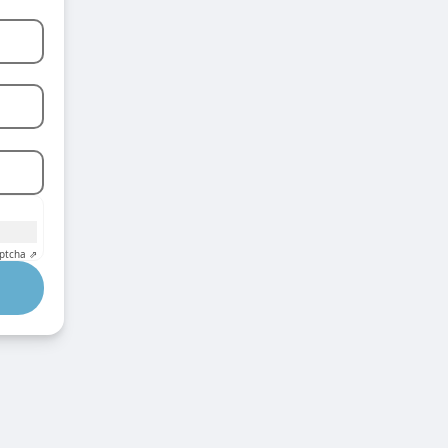
ptcha ⇗